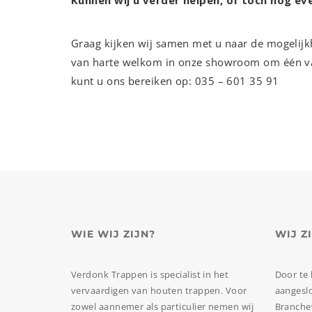
Kunnen wij u verder helpen, of toch nog ev
Graag kijken wij samen met u naar de mogelij
van harte welkom in onze showroom om één va
kunt u ons bereiken op: 035 – 601 35 91
WIE WIJ ZIJN?
WIJ Z
Verdonk Trappen is specialist in het
Door te 
vervaardigen van houten trappen. Voor
aangeslo
zowel aannemer als particulier nemen wij
Branche