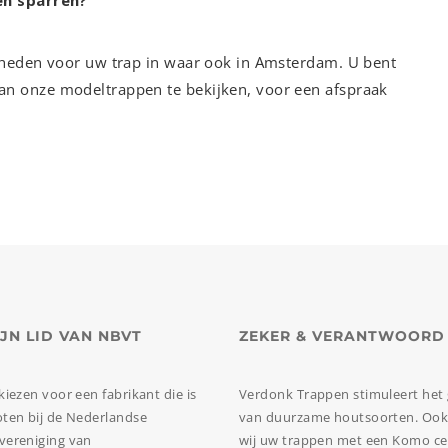
en sparren?
kheden voor uw trap in waar ook in Amsterdam. U bent
n onze modeltrappen te bekijken, voor een afspraak
IJN LID VAN NBVT
ZEKER & VERANTWOORD
kiezen voor een fabrikant die is
Verdonk Trappen stimuleert het 
ten bij de Nederlandse
van duurzame houtsoorten. Oo
vereniging van
wij uw trappen met een Komo cer